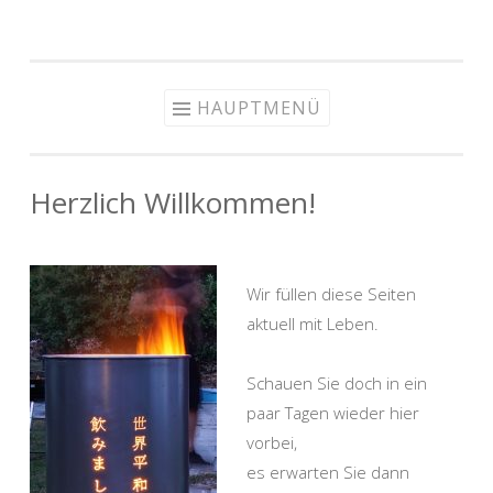
spiel-mit-dem-
Zum
feuer
Inhalt
springen
HAUPTMENÜ
Herzlich Willkommen!
Wir füllen diese Seiten
aktuell mit Leben.
Schauen Sie doch in ein
paar Tagen wieder hier
vorbei,
es erwarten Sie dann